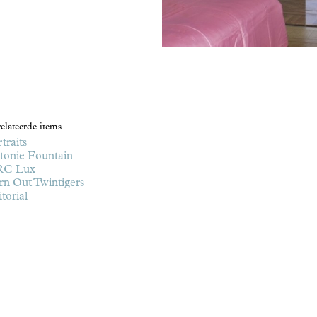
elateerde items
traits
tonie Fountain
C Lux
rn Out Twintigers
torial