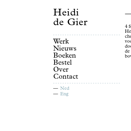
Heidi
de Gier
4 
He
ch
Werk
vo
do
Nieuws
de
Boeken
bo
Bestel
Over
Contact
Ned
Eng