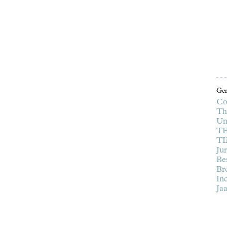
Ger
Col
Th
Un
TE
TI
Ju
Bes
Br
In
Ja