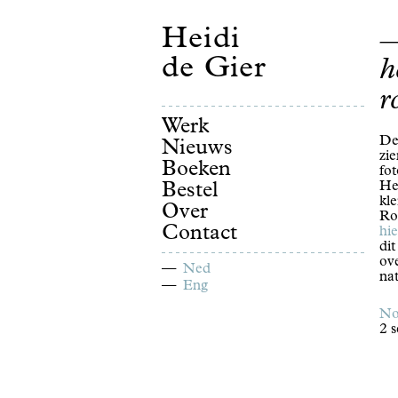
Heidi
de Gier
h
r
Werk
De
Nieuws
zie
Boeken
fo
He
Bestel
kle
Over
Rot
Contact
hie
dit
ove
Ned
na
Eng
No
2 