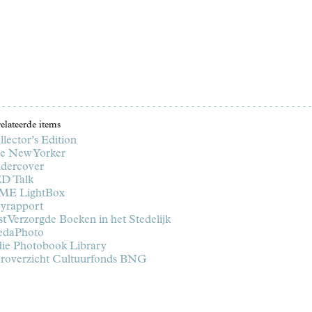
elateerde items
lector’s Edition
e New Yorker
dercover
D Talk
ME LightBox
ryrapport
t Verzorgde Boeken in het Stedelijk
edaPhoto
die Photobook Library
aroverzicht Cultuurfonds BNG