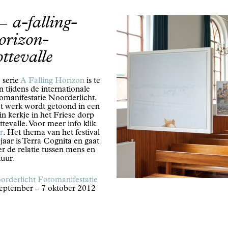
a-falling-
orizon-
ottevalle
 serie
A Falling Horizon
is te
n tijdens de internationale
tomanifestatie Noorderlicht.
t werk wordt getoond in een
in kerkje in het Friese dorp
tevalle. Voor meer info klik
r
. Het thema van het festival
 jaar is Terra Cognita en gaat
r de relatie tussen mens en
tuur.
orderlicht Fotomanifestatie
september – 7 oktober 2012