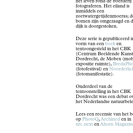
het leven rond de boerderij
fotograferen. Het eiland is
inmiddels een
zoetwatergetijdenmoeras; d
bomen zijn omgezaagd en 
dijk is doorgestoken.
Deze serie is gepubliceerd i
vorm van een
boek
en
tentoongesteld in het CBK
(Centrum Beeldende Kunst
Dordrecht, de Mobex (mob
expositie ruimte),
BredaPho
(fotofestival) en
Noorderlic
(fotomanifestatie).
Onderdeel van de
tentoonstelling in het CBK
Dordrecht was een debat o
het Nederlandse natuurbele
Lees een recensie van het 
op
PhotoQ
,
Archined
en in
nrc.next
en
Ahorn Magazin