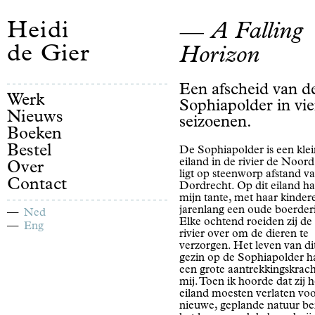
Heidi
A Falling
de Gier
Horizon
Een afscheid van d
Werk
Sophiapolder in vie
Nieuws
seizoenen.
Boeken
Bestel
De Sophiapolder is een klei
eiland in de rivier de Noord
Over
ligt op steenworp afstand v
Contact
Dordrecht. Op dit eiland h
mijn tante, met haar kinder
jarenlang een oude boerderi
Ned
Elke ochtend roeiden zij de
Eng
rivier over om de dieren te
verzorgen. Het leven van di
gezin op de Sophiapolder h
een grote aantrekkingskrac
mij. Toen ik hoorde dat zij h
eiland moesten verlaten vo
nieuwe, geplande natuur be