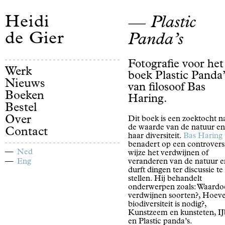
Heidi
Plastic
de Gier
Panda’s
Fotografie voor het
Werk
boek Plastic Panda’
Nieuws
van filosoof Bas
Boeken
Haring.
Bestel
Over
Dit boek is een zoektocht n
de waarde van de natuur en
Contact
haar diversiteit.
Bas Haring
benadert op een controvers
Ned
wijze het verdwijnen of
Eng
veranderen van de natuur e
durft dingen ter discussie te
stellen. Hij behandelt
onderwerpen zoals: Waardo
verdwijnen soorten?, Hoeve
biodiversiteit is nodig?,
Kunstzeem en kunsteten, I
en Plastic panda’s.